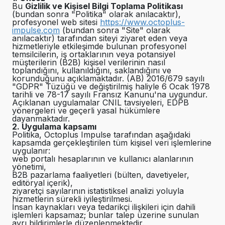
Bu
Gizlilik ve Kişisel Bilgi Toplama Politikası
(bundan sonra "Politika" olarak anılacaktır),
profesyonel web sitesi
https://www.octoplus-
impulse.com
(bundan sonra "Site" olarak
anılacaktır) tarafından siteyi ziyaret eden veya
hizmetleriyle etkileşimde bulunan profesyonel
temsilcilerin, iş ortaklarının veya potansiyel
müşterilerin (B2B) kişisel verilerinin nasıl
toplandığını, kullanıldığını, saklandığını ve
korunduğunu açıklamaktadır. (AB) 2016/679 sayılı
"GDPR" Tüzüğü ve değiştirilmiş haliyle 6 Ocak 1978
tarihli ve 78-17 sayılı Fransız Kanunu'na uygundur.
Açıklanan uygulamalar CNIL tavsiyeleri, EDPB
yönergeleri ve geçerli yasal hükümlere
dayanmaktadır.
2. Uygulama kapsamı
Politika, Octoplus Impulse tarafından aşağıdaki
kapsamda gerçekleştirilen tüm kişisel veri işlemlerine
uygulanır:
web portalı hesaplarının ve kullanıcı alanlarının
yönetimi,
B2B pazarlama faaliyetleri (bülten, davetiyeler,
editöryal içerik),
ziyaretçi sayılarının istatistiksel analizi yoluyla
hizmetlerin sürekli iyileştirilmesi.
İnsan kaynakları veya tedarikçi ilişkileri için dahili
işlemleri kapsamaz; bunlar talep üzerine sunulan
ayrı bildirimlerle düzenlenmektedir.