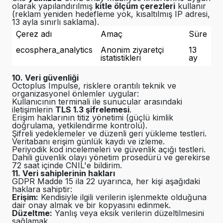
olarak yapılandırılmış
kitle ölçüm çerezleri
kullanır
(reklam yeniden hedefleme yok, kısaltılmış IP adresi,
13 ayla sınırlı saklama).
Çerez adı
Amaç
Süre
ecosphera_analytics
Anonim ziyaretçi
13
istatistikleri
ay
10. Veri güvenliği
Octoplus Impulse, risklere orantılı teknik ve
organizasyonel önlemler uygular:
Kullanıcının terminali ile sunucular arasındaki
iletişimlerin
TLS 1.3 şifrelemesi
.
Erişim haklarının titiz yönetimi (güçlü kimlik
doğrulama, yetkilendirme kontrolü).
Şifreli yedeklemeler ve düzenli geri yükleme testleri.
Veritabanı erişim günlük kaydı ve izleme.
Periyodik kod incelemeleri ve güvenlik açığı testleri.
Dahili güvenlik olayı yönetim prosedürü ve gerekirse
72 saat içinde CNIL'e bildirim.
11. Veri sahiplerinin hakları
GDPR Madde 15 ila 22 uyarınca, her kişi aşağıdaki
haklara sahiptir:
Erişim:
Kendisiyle ilgili verilerin işlenmekte olduğuna
dair onay almak ve bir kopyasını edinmek.
Düzeltme:
Yanlış veya eksik verilerin düzeltilmesini
sağlamak.