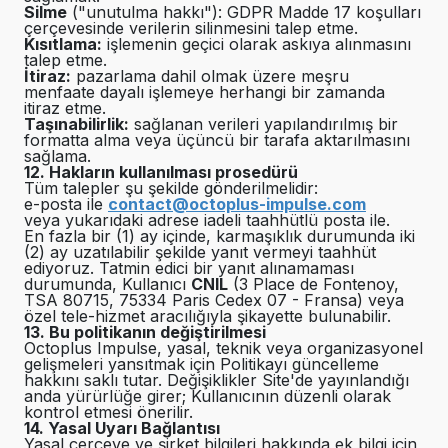
Silme
("unutulma hakkı"): GDPR Madde 17 koşulları
çerçevesinde verilerin silinmesini talep etme.
Kısıtlama:
işlemenin geçici olarak askıya alınmasını
talep etme.
İtiraz:
pazarlama dahil olmak üzere meşru
menfaate dayalı işlemeye herhangi bir zamanda
itiraz etme.
Taşınabilirlik:
sağlanan verileri yapılandırılmış bir
formatta alma veya üçüncü bir tarafa aktarılmasını
sağlama.
12. Hakların kullanılması prosedürü
Tüm talepler şu şekilde gönderilmelidir:
e-posta ile
contact@octoplus-impulse.com
veya yukarıdaki adrese iadeli taahhütlü posta ile.
En fazla bir (1) ay içinde, karmaşıklık durumunda iki
(2) ay uzatılabilir şekilde yanıt vermeyi taahhüt
ediyoruz. Tatmin edici bir yanıt alınamaması
durumunda, Kullanıcı
CNIL
(3 Place de Fontenoy,
TSA 80715, 75334 Paris Cedex 07 - Fransa) veya
özel tele-hizmet aracılığıyla şikayette bulunabilir.
13. Bu politikanın değiştirilmesi
Octoplus Impulse, yasal, teknik veya organizasyonel
gelişmeleri yansıtmak için Politikayı güncelleme
hakkını saklı tutar. Değişiklikler Site'de yayınlandığı
anda yürürlüğe girer; Kullanıcının düzenli olarak
kontrol etmesi önerilir.
14. Yasal Uyarı Bağlantısı
Yasal çerçeve ve şirket bilgileri hakkında ek bilgi için