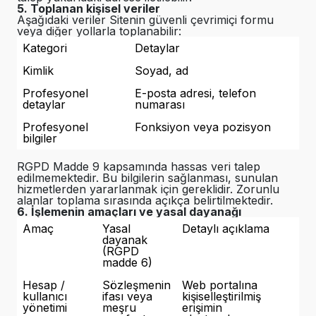
5. Toplanan kişisel veriler
Aşağıdaki veriler Sitenin güvenli çevrimiçi formu
veya diğer yollarla toplanabilir:
Kategori
Detaylar
Kimlik
Soyad, ad
Profesyonel
E-posta adresi, telefon
detaylar
numarası
Profesyonel
Fonksiyon veya pozisyon
bilgiler
RGPD Madde 9 kapsamında hassas veri talep
edilmemektedir. Bu bilgilerin sağlanması, sunulan
hizmetlerden yararlanmak için gereklidir. Zorunlu
alanlar toplama sırasında açıkça belirtilmektedir.
6. İşlemenin amaçları ve yasal dayanağı
Amaç
Yasal
Detaylı açıklama
dayanak
(RGPD
madde 6)
Hesap /
Sözleşmenin
Web portalına
kullanıcı
ifası veya
kişiselleştirilmiş
yönetimi
meşru
erişimin