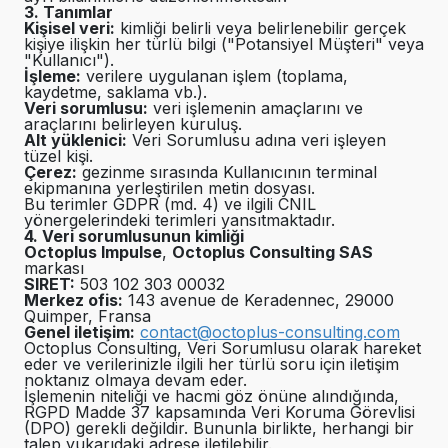
3. Tanımlar
Kişisel veri:
kimliği belirli veya belirlenebilir gerçek
kişiye ilişkin her türlü bilgi ("Potansiyel Müşteri" veya
"Kullanıcı").
İşleme:
verilere uygulanan işlem (toplama,
kaydetme, saklama vb.).
Veri sorumlusu:
veri işlemenin amaçlarını ve
araçlarını belirleyen kuruluş.
Alt yüklenici:
Veri Sorumlusu adına veri işleyen
tüzel kişi.
Çerez:
gezinme sırasında Kullanıcının terminal
ekipmanına yerleştirilen metin dosyası.
Bu terimler GDPR (md. 4) ve ilgili CNIL
yönergelerindeki terimleri yansıtmaktadır.
4. Veri sorumlusunun kimliği
Octoplus Impulse
,
Octoplus Consulting SAS
markası
SIRET:
503 102 303 00032
Merkez ofis:
143 avenue de Keradennec, 29000
Quimper, Fransa
Genel iletişim:
contact@octoplus-consulting.com
Octoplus Consulting, Veri Sorumlusu olarak hareket
eder ve verilerinizle ilgili her türlü soru için iletişim
noktanız olmaya devam eder.
İşlemenin niteliği ve hacmi göz önüne alındığında,
RGPD Madde 37 kapsamında Veri Koruma Görevlisi
(DPO) gerekli değildir. Bununla birlikte, herhangi bir
talep yukarıdaki adrese iletilebilir.