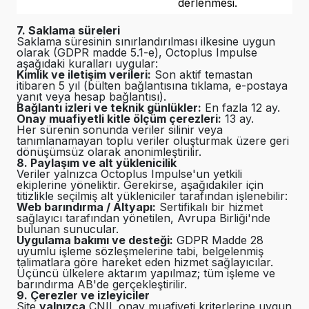
derlenmesi.
7. Saklama süreleri
Saklama süresinin sınırlandırılması ilkesine uygun
olarak (GDPR madde 5.1-e), Octoplus Impulse
aşağıdaki kuralları uygular:
Kimlik ve iletişim verileri:
Son aktif temastan
itibaren 5 yıl (bülten bağlantısına tıklama, e-postaya
yanıt veya hesap bağlantısı).
Bağlantı izleri ve teknik günlükler:
En fazla 12 ay.
Onay muafiyetli kitle ölçüm çerezleri:
13 ay.
Her sürenin sonunda veriler silinir veya
tanımlanamayan toplu veriler oluşturmak üzere geri
dönüşümsüz olarak anonimleştirilir.
8. Paylaşım ve alt yüklenicilik
Veriler yalnızca Octoplus Impulse'un yetkili
ekiplerine yöneliktir. Gerekirse, aşağıdakiler için
titizlikle seçilmiş alt yükleniciler tarafından işlenebilir:
Web barındırma / Altyapı:
Sertifikalı bir hizmet
sağlayıcı tarafından yönetilen, Avrupa Birliği'nde
bulunan sunucular.
Uygulama bakımı ve desteği:
GDPR Madde 28
uyumlu işleme sözleşmelerine tabi, belgelenmiş
talimatlara göre hareket eden hizmet sağlayıcılar.
Üçüncü ülkelere aktarım yapılmaz; tüm işleme ve
barındırma AB'de gerçekleştirilir.
9. Çerezler ve izleyiciler
Site
yalnızca
CNIL onay muafiyeti kriterlerine uygun