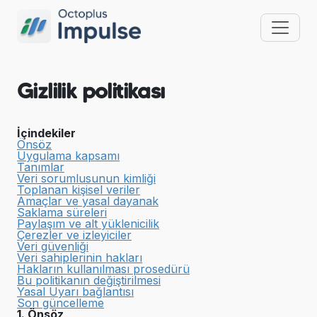
Gizlilik politikası
İçindekiler
Önsöz
Uygulama kapsamı
Tanımlar
Veri sorumlusunun kimliği
Toplanan kişisel veriler
Amaçlar ve yasal dayanak
Saklama süreleri
Paylaşım ve alt yüklenicilik
Çerezler ve izleyiciler
Veri güvenliği
Veri sahiplerinin hakları
Hakların kullanılması prosedürü
Bu politikanın değiştirilmesi
Yasal Uyarı bağlantısı
Son güncelleme
1. Önsöz