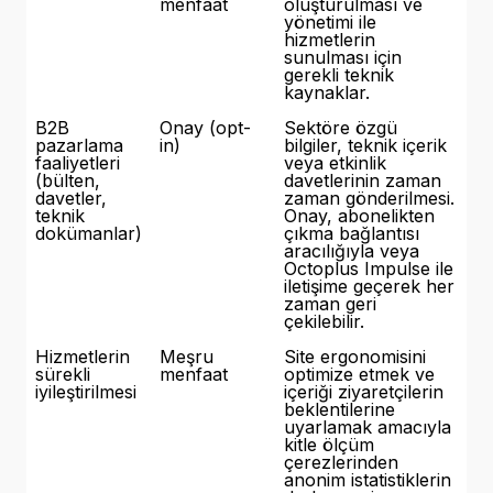
menfaat
oluşturulması ve
yönetimi ile
hizmetlerin
sunulması için
gerekli teknik
kaynaklar.
B2B
Onay (opt-
Sektöre özgü
pazarlama
in)
bilgiler, teknik içerik
faaliyetleri
veya etkinlik
(bülten,
davetlerinin zaman
davetler,
zaman gönderilmesi.
teknik
Onay, abonelikten
dokümanlar)
çıkma bağlantısı
aracılığıyla veya
Octoplus Impulse ile
iletişime geçerek her
zaman geri
çekilebilir.
Hizmetlerin
Meşru
Site ergonomisini
sürekli
menfaat
optimize etmek ve
iyileştirilmesi
içeriği ziyaretçilerin
beklentilerine
uyarlamak amacıyla
kitle ölçüm
çerezlerinden
anonim istatistiklerin